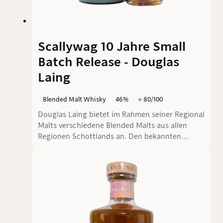
Scallywag 10 Jahre Small
Batch Release - Douglas
Laing
Blended Malt Whisky
46%
⭐️ 80/100
Douglas Laing bietet im Rahmen seiner Regional
Malts verschiedene Blended Malts aus allen
Regionen Schottlands an. Den bekannten
Scallywag - als Vertreter der Speyside -
erweiterte man um eine 10 Jahre alte Abfüllung.
Eine Vermählung verschiedener Speyside Malts,
gereift in Oloroso und Pedro Ximénez ex-
Sherryfässern. Heute finden wir heraus, ob die
Alterangabe den schon exzellenten Scallywag
nochmal verbessert.