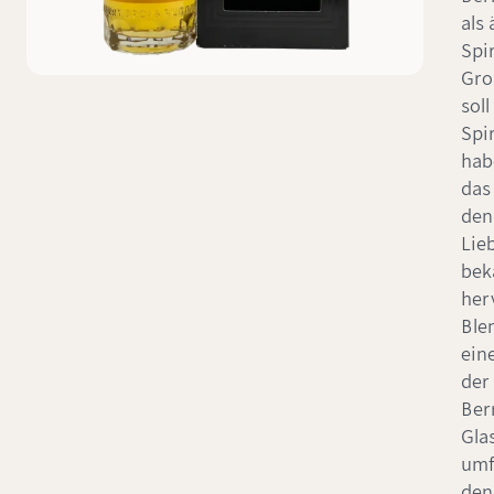
als
Spi
Gro
soll
Spi
hab
das
den
Lie
bek
her
Ble
ein
der
Ber
Gla
umf
den