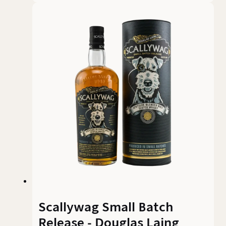
Scallywag-Reihe. 4.200 Flaschen der in Pedro
Ximénez und Oloroso Sherryfässern gereiften
Malts wurden verheiratet um einen möglichst
schokoladigen Whisky zu kreieren
Scallywag Small Batch
Release - Douglas Laing