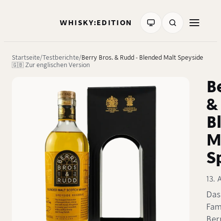
WHISKY:EDITION
Startseite
Testberichte
Berry Bros. & Rudd - Blended Malt Speyside
🇬🇧 Zur englischen Version
B
&
B
M
S
13. 
Das
Fam
Ber