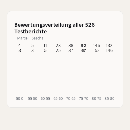
schottischer Blended Whisky ohne
Altersangabe, der mit 46% Vol. daherkommt
und dessen Name bereits Programm ist.
Bewertungsverteilung aller 526
Testberichte
Marcel
Sascha
4
5
11
23
38
92
146
132
62
3
3
5
25
37
67
152
146
76
50-0
55-50
60-55
65-60
70-65
75-70
80-75
85-80
90-85