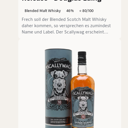
Blended Malt Whisky
46%
⭐️ 80/100
Frech soll der Blended Scotch Malt Whisky
daher kommen, so versprechen es zumindest
Name und Label. Der Scallywag erscheint
mittlerweile in unterschiedlichsten Editionen
und Ausprägungen. Wir haben den Klassiker im
Glas.Was gibt es besseres, als einen Hund mit
Monokel als Flaschenlabel? Dekorativ auf seine
eigenartige Weise kommt der Blend aus der
Speyside daher. Enhalten sein sollen Mortlach,
Macallan, Glenrothes und einige mehr.