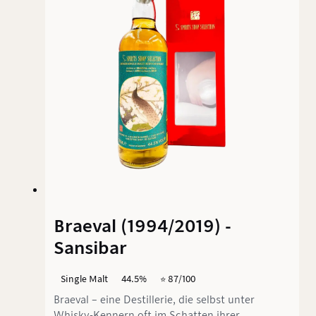
Ein Blick auf die Details zeigt, dass dieser
Whisky vor allem eines ist: zugänglich.
Braeval (1994/2019) -
Sansibar
Single Malt
44.5%
⭐️ 87/100
Braeval – eine Destillerie, die selbst unter
Whisky-Kennern oft im Schatten ihrer