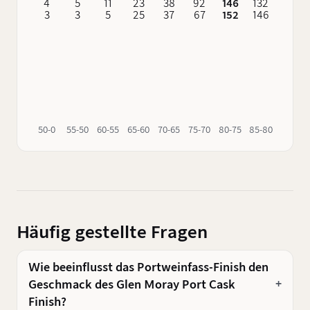
4
5
11
23
38
92
146
132
62
3
3
5
25
37
67
152
146
76
50-0
55-50
60-55
65-60
70-65
75-70
80-75
85-80
90-85
Häufig gestellte Fragen
Wie beeinflusst das Portweinfass-Finish den
Geschmack des Glen Moray Port Cask
Finish?