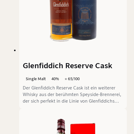
Glenfiddich Reserve Cask
Single Malt
40%
⭐️ 65/100
Der Glenfiddich Reserve Cask ist ein weiterer
Whisky aus der berühmten Speyside-Brennerei,
der sich perfekt in die Linie von Glenfiddichs
Cask Collection einreiht. Mit 40 % Vol. und ohne
Altersangabe zielt dieser Single Malt klar auf die
breite Masse ab. Er ist ein Whisky, der für viele
Gelegenheiten gemacht wurde, aber kann er
auch bei anspruchsvolleren Genießern punkten?