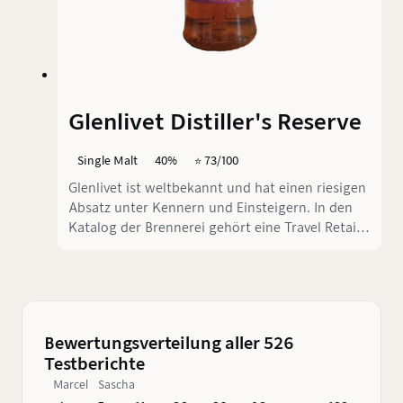
Glenlivet Distiller's Reserve
Single Malt
40%
⭐️ 73/100
Glenlivet ist weltbekannt und hat einen riesigen
Absatz unter Kennern und Einsteigern. In den
Katalog der Brennerei gehört eine Travel Retail
Abfüllung, die, man kann es nicht besser sagen,
vermutlich für die Zielgruppe der Impulskäufer
am Flughafen vertrieben wird. Die Distiller's
Reserve ist ohne Altersangabe in drei Fasstypen
gereift worden. Sherry und Amerikanische Eiche
Bewertungsverteilung aller 526
sind uns ein Begriff. Was genau sich hinter
Testberichte
"Traditional Oak" verbirgt, verrät uns das Label
Marcel
Sascha
leider nicht.