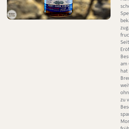
sch
Spe
bek
zug
fru
Seit
Erö
Bes
am 
hat 
Bre
wei
ohn
zu 
Bes
spa
Mor
früh