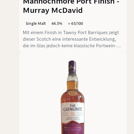
Mannochmore Port Finish -
Murray McDavid
Single Malt
44.5%
⭐️ 65/100
Mit einem Finish in Tawny Port Barriques zeigt
dieser Scotch eine interessante Entwicklung,
die im Glas jedoch keine klassische Portwein-
Färbung offenbart. Doch wie steht es um die
inneren Werte dieses Mannochmore Port Finish
abgefüllt von Murray McDavid?