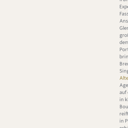
Exp
Fass
Ans
Gle
gro
dem
Por
bri
Bre
Sin
Alt
Age
auf
in k
Bou
reif
in 