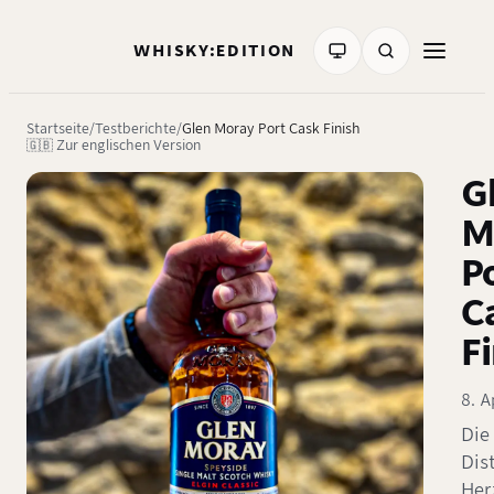
WHISKY:EDITION
Startseite
Testberichte
Glen Moray Port Cask Finish
🇬🇧 Zur englischen Version
G
M
P
C
F
8. A
Die
Dist
Her