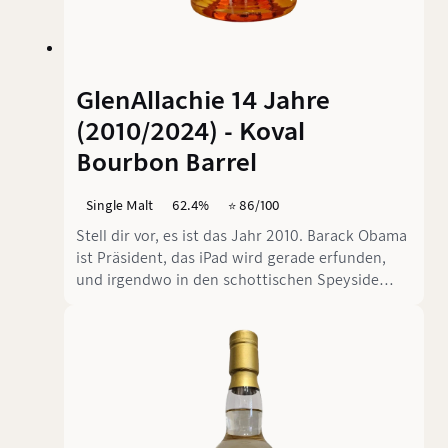
GlenAllachie 14 Jahre
(2010/2024) - Koval
Bourbon Barrel
Single Malt
62.4%
⭐️ 86/100
Stell dir vor, es ist das Jahr 2010. Barack Obama
ist Präsident, das iPad wird gerade erfunden,
und irgendwo in den schottischen Speyside
schlummert ein junger GlenAllachie New Make
in einem amerikanischen Bourbon-Fass vor sich
hin. 14 Jahre später, im Jahr 2024, erwacht
dieser Whisky zu neuem Leben – mit 62,4% Vol.
und einer Geschichte zu erzählen, die uns auf
eine Reise zwischen Kontinenten und
Geschmackswelten mitnimmt.