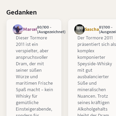
Gedanken
80/100 -
81/100 -
Marcel
Sascha
(Ausgezeichnet)
(Ausgezei
Dieser Tormore
Der Tormore 2011
2011 ist ein
präsentiert sich als
verspielter, aber
komplex
anspruchsvoller
komponierter
Dram, der mit
Speyside-Whisky
seiner süßen
mit gut
Würze und
ausbalancierter
maritimen Frische
Süße und
Spaß macht – kein
mineralischen
Whisky für
Nuancen. Trotz
gemütliche
seines kräftigen
Einsteigerabende,
Alkoholgehalts
sondern für
bleibt der Dram