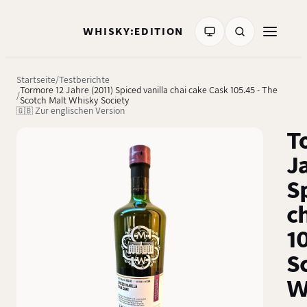
WHISKY:EDITION
Startseite
Testberichte
Tormore 12 Jahre (2011) Spiced vanilla chai cake Cask 105.45 - The
Scotch Malt Whisky Society
🇬🇧 Zur englischen Version
T
J
S
c
1
S
W