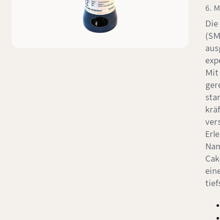
6. M
Die
(SM
aus
exp
Mit
ger
sta
krä
ver
Erl
Nam
Cak
ein
tie