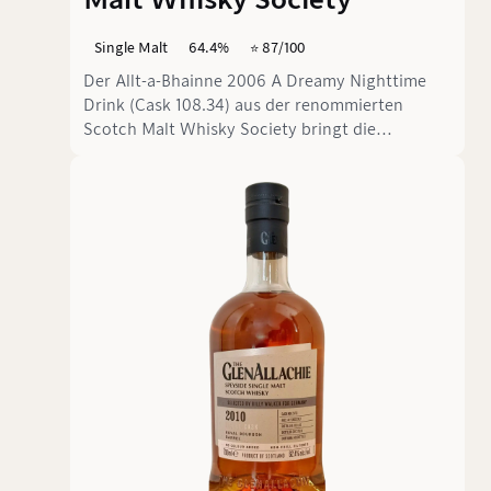
Single Malt
64.4%
⭐️ 87/100
Der Allt-a-Bhainne 2006 A Dreamy Nighttime
Drink (Cask 108.34) aus der renommierten
Scotch Malt Whisky Society bringt die
Quintessenz der Speyside-Region in einem
beeindruckenden, 14 Jahre gereiften Single Malt
auf den Punkt. Mit einem kraftvollen
Alkoholgehalt von 64,4 % ABV ist dieser Whisky
nichts für schwache Nerven, sondern ein
Erlebnis für Genießer, die sich auf komplexe
Aromenwelten einlassen möchten.