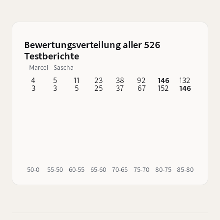
von Sansibar mit satten 62 % ABV gehört zur
zweiten Kategorie. Was als fruchtiger Speyside-
Dram beginnt, endet in einem fragwürdigen
Fass-Fiasko.
Bewertungsverteilung aller 526
Testberichte
Marcel
Sascha
4
5
11
23
38
92
146
132
62
3
3
5
25
37
67
152
146
76
50-0
55-50
60-55
65-60
70-65
75-70
80-75
85-80
90-85