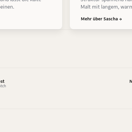
heinen.
Malt mit langem, warm
Mehr über Sascha →
est
N
atch