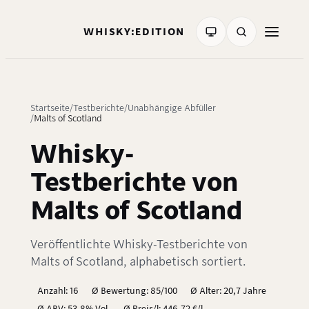
WHISKY:EDITION
Startseite
Testberichte
Unabhängige Abfüller
Malts of Scotland
Whisky-
Testberichte von
Malts of Scotland
Veröffentlichte Whisky-Testberichte von
Malts of Scotland, alphabetisch sortiert.
Anzahl: 16
Ø Bewertung: 85/100
Ø Alter: 20,7 Jahre
Ø ABV: 53,8% Vol.
Ø Preis/l: 446,72 €/l