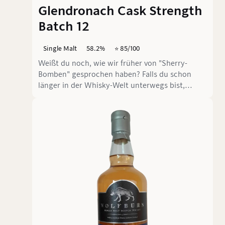
Glendronach Cask Strength
Batch 12
Single Malt
58.2%
⭐️ 85/100
Weißt du noch, wie wir früher von "Sherry-
Bomben" gesprochen haben? Falls du schon
länger in der Whisky-Welt unterwegs bist,
erinnerst du dich bestimmt an diese Zeit, als ein
richtig sherrylastiger Whisky automatisch als
Geschmacksgranate galt. Der Glendronach Cask
Strength Batch 12 mit seinen 58,2% Vol. ist so
ein Whisky, der mich nachdenklich macht –
nicht weil er schlecht wäre, sondern weil er
perfekt zeigt, wie sich unsere Wahrnehmung
über die Jahre verändert hat.