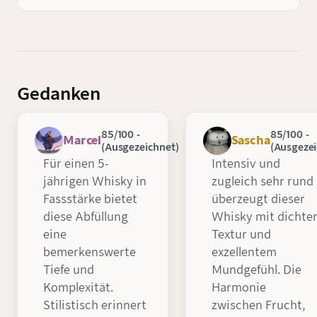
Gedanken
85/100 -
85/100 -
Marcel
Sascha
(Ausgezeichnet)
(Ausgezei
Für einen 5-
Intensiv und
jährigen Whisky in
zugleich sehr rund
Fassstärke bietet
überzeugt dieser
diese Abfüllung
Whisky mit dichte
eine
Textur und
bemerkenswerte
exzellentem
Tiefe und
Mundgefühl. Die
Komplexität.
Harmonie
Stilistisch erinnert
zwischen Frucht,