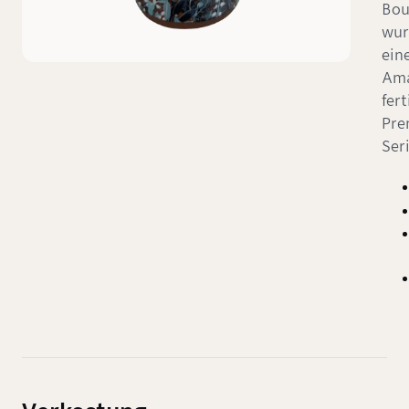
Bou
wur
ein
Ama
fert
Pre
Seri