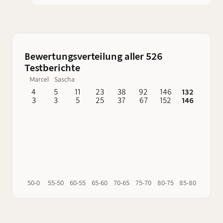
präsentiert die Destillerie nun eine besonders
kräftige und intensive Variante.
Bewertungsverteilung aller 526
Testberichte
Marcel
Sascha
4
5
11
23
38
92
146
132
62
3
3
5
25
37
67
152
146
76
50-0
55-50
60-55
65-60
70-65
75-70
80-75
85-80
90-85