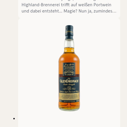
Highland-Brennerei trifft auf weißen Portwein
und dabei entsteht... Magie? Nun ja, zumindest
entsteht der Nc'Nean Aon White Port
2020/2025 - ein Whisky, der beweist, dass gute
Dinge passieren können, wenn man mutig
genug ist, ein bisschen verrückt zu sein. Mit
stolzen 61,1% Alkoholstärke ist das hier definitiv
kein Whisky für Weicheier, aber für alle anderen
könnte es ein sommerlicher Traum werden.