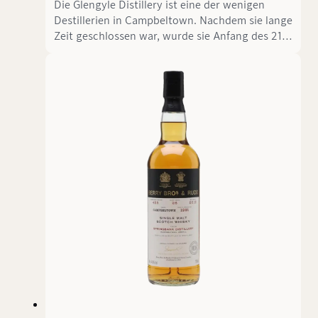
Die Glengyle Distillery ist eine der wenigen
Destillerien in Campbeltown. Nachdem sie lange
Zeit geschlossen war, wurde sie Anfang des 21.
Jahrhunderts von Springbank wieder eröffnet.
Obwohl Springbank und Glengyle als getrennte
Unternehmen geführt werden, gehören sie in
gewisser Weise zusammen. Glengyle füllt Single
Malt Whiskys unter dem Markennamen
Kilkerran ab. Der 12-jährige, nicht kühlgefilterte
und nicht gefärbte Whisky ist die aktuelle Core
Range.