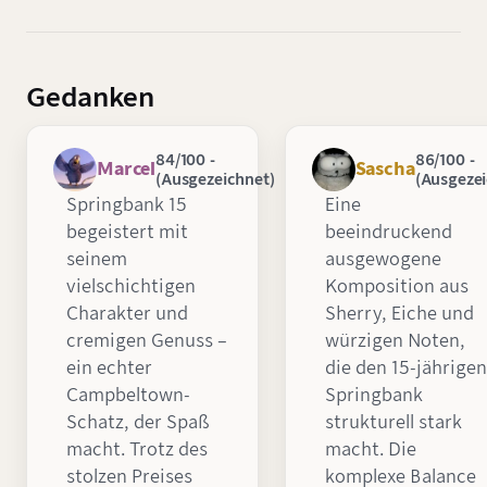
Gedanken
84/100 -
86/100 -
Marcel
Sascha
(Ausgezeichnet)
(Ausgezei
Springbank 15
Eine
begeistert mit
beeindruckend
seinem
ausgewogene
vielschichtigen
Komposition aus
Charakter und
Sherry, Eiche und
cremigen Genuss –
würzigen Noten,
ein echter
die den 15-jährigen
Campbeltown-
Springbank
Schatz, der Spaß
strukturell stark
macht. Trotz des
macht. Die
stolzen Preises
komplexe Balance