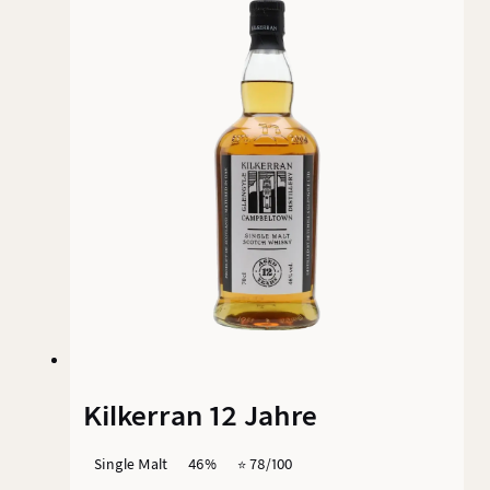
Hype langsam ab und man kann hin und wieder
eine Flasche zum UVP (ja, der ist auch hoch)
erhaschen.
Kilkerran 12 Jahre
Single Malt
46%
⭐️ 78/100