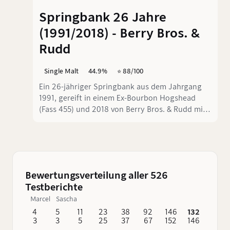
Springbank 26 Jahre
(1991/2018) - Berry Bros. &
Rudd
Single Malt
44.9%
⭐️ 88/100
Ein 26-jähriger Springbank aus dem Jahrgang
1991, gereift in einem Ex-Bourbon Hogshead
(Fass 455) und 2018 von Berry Bros. & Rudd mit
natürlicher Fassstärke von 44,9% abgefüllt. Kein
Sherry, kein Feuerwerk, dafür purer
Destillatcharakter aus Campbeltown,
mineralisch, wachsig und mit einer
Zitrusfrische, die nach 26 Jahren im Fass fast
Bewertungsverteilung aller 526
schon unverschämt gut erhalten ist.
Testberichte
Marcel
Sascha
4
5
11
23
38
92
146
132
62
3
3
5
25
37
67
152
146
76