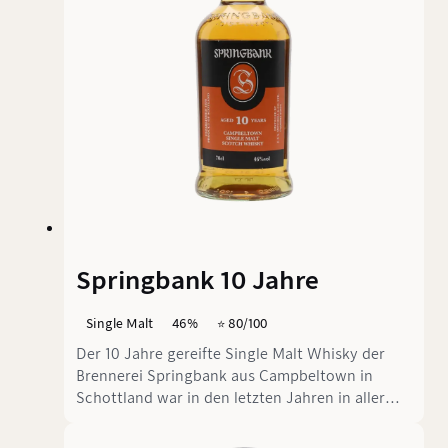
gereift ist und bis zu einem Jahr in Pedro
Ximénez (PX)-Sherry-Fässern gelagert wurde. Bis
zu einem Jahr - eine wilde Zeitangabe.
Springbank 10 Jahre
Single Malt
46%
⭐️ 80/100
Der 10 Jahre gereifte Single Malt Whisky der
Brennerei Springbank aus Campbeltown in
Schottland war in den letzten Jahren in aller
Munde und hat einen regelrechten Hype erlebt -
leider auch preislich. Mittlerweile klingt der