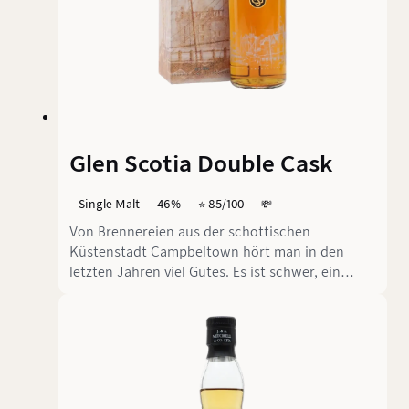
Glen Scotia Double Cask
Single Malt
46%
⭐️ 85/100
💸
Von Brennereien aus der schottischen
Küstenstadt Campbeltown hört man in den
letzten Jahren viel Gutes. Es ist schwer, ein
Gespräch über Glen Scotia zu führen, ohne dass
jemand das Thema auf Springbank lenkt, bei
dem sich alle einig sind, dass er in jeder Hinsicht
besser ist. Stimmt das wirklich?Double Cask ist
ein Scotch ohne Altersangabe mit Glen Scotia
Single Malt, der in First-Fill-Ex-Bourbon-Fässern