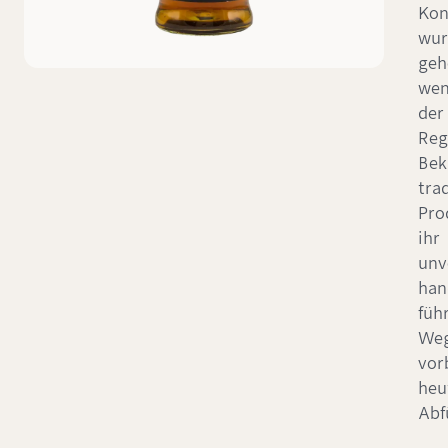
Kon
wur
geh
wen
der
Reg
Bek
trad
Pro
ihr
unv
han
füh
Weg
vor
heu
Abf