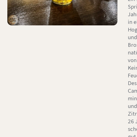
Spr
Jah
in 
Hog
und
Bro
nat
von
Kei
Feu
Des
Cam
min
und
Zit
26 
sch
gut 