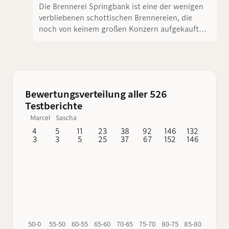
Die Brennerei Springbank ist eine der wenigen
verbliebenen schottischen Brennereien, die
noch von keinem großen Konzern aufgekauft
wurden. Außerdem gehört sie zu den wenigen
Destillen in der historischen Region
Campbeltown. Bekannt für ihre traditionelle
Produktionsweise und ihr unverwechselbares,
handwerkliches Erbe, führte zuletzt kaum ein
Bewertungsverteilung aller 526
Weg an Springbank vorbei. Wir verkosten heute
Testberichte
die 15 Jahre alte Abfüllung.
Marcel
Sascha
4
5
11
23
38
92
146
132
62
3
3
5
25
37
67
152
146
76
50-0
55-50
60-55
65-60
70-65
75-70
80-75
85-80
90-85