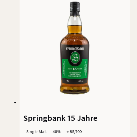
der Campbeltown Brennerei vertreten.
Springbank 15 Jahre
Single Malt
46%
⭐️ 85/100