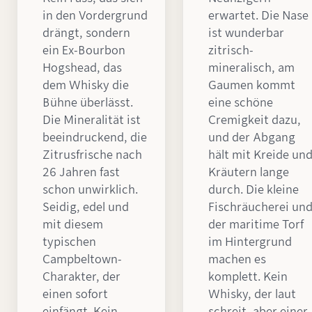
in den Vordergrund
erwartet. Die Nase
drängt, sondern
ist wunderbar
ein Ex-Bourbon
zitrisch-
Hogshead, das
mineralisch, am
dem Whisky die
Gaumen kommt
Bühne überlässt.
eine schöne
Die Mineralität ist
Cremigkeit dazu,
beeindruckend, die
und der Abgang
Zitrusfrische nach
hält mit Kreide un
26 Jahren fast
Kräutern lange
schon unwirklich.
durch. Die kleine
Seidig, edel und
Fischräucherei un
mit diesem
der maritime Torf
typischen
im Hintergrund
Campbeltown-
machen es
Charakter, der
komplett. Kein
einen sofort
Whisky, der laut
einfängt. Kein
schreit, aber einer,