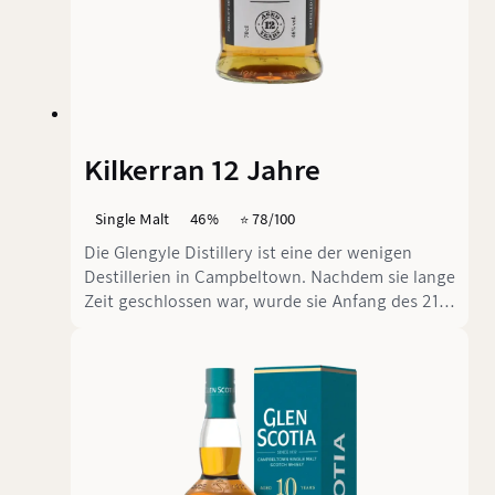
Kilkerran 12 Jahre
Single Malt
46%
⭐️ 78/100
Die Glengyle Distillery ist eine der wenigen
Destillerien in Campbeltown. Nachdem sie lange
Zeit geschlossen war, wurde sie Anfang des 21.
Jahrhunderts von Springbank wieder eröffnet.
Obwohl Springbank und Glengyle als getrennte
Unternehmen geführt werden, gehören sie in
gewisser Weise zusammen. Glengyle füllt Single
Malt Whiskys unter dem Markennamen
Kilkerran ab. Der 12-jährige, nicht kühlgefilterte
und nicht gefärbte Whisky ist die aktuelle Core