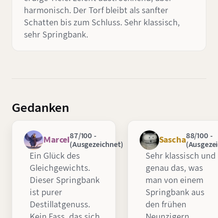
harmonisch. Der Torf bleibt als sanfter
Schatten bis zum Schluss. Sehr klassisch,
sehr Springbank.
Gedanken
87/100 -
88/100 -
Marcel
Sascha
(Ausgezeichnet)
(Ausgezei
Ein Glück des
Sehr klassisch und
Gleichgewichts.
genau das, was
Dieser Springbank
man von einem
ist purer
Springbank aus
Destillatgenuss.
den frühen
Kein Fass, das sich
Neunzigern