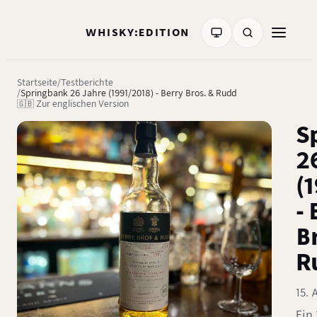
WHISKY:EDITION
Startseite
Testberichte
Springbank 26 Jahre (1991/2018) - Berry Bros. & Rudd
🇬🇧 Zur englischen Version
S
2
(
- 
B
R
15. 
Ein