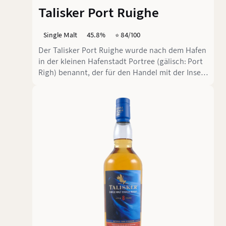
Talisker Port Ruighe
Single Malt
45.8%
⭐️ 84/100
Der Talisker Port Ruighe wurde nach dem Hafen
in der kleinen Hafenstadt Portree (gälisch: Port
Righ) benannt, der für den Handel mit der Insel
von hoher Bedeutung war.Traditionell lässt die
Brennerei Talisker Whisky in Portweinfässern
reifen, die seit dem 19. Jahrhundert aus
Portugal über den "Hafen des Königs"
importiert wurden. Auch Portwein wurde über
diesen Hafen gehandelt. Der Talisker Port
Ruighe soll ein Stück Vergangenheit
zurückbringen.