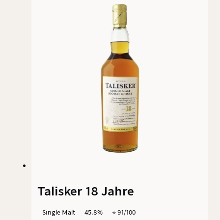
bietet der Talisker Skye eine etwas weichere,
zugänglichere Alternative – zumindest auf dem
Papier.
Talisker 18 Jahre
Single Malt
45.8%
⭐️ 91/100