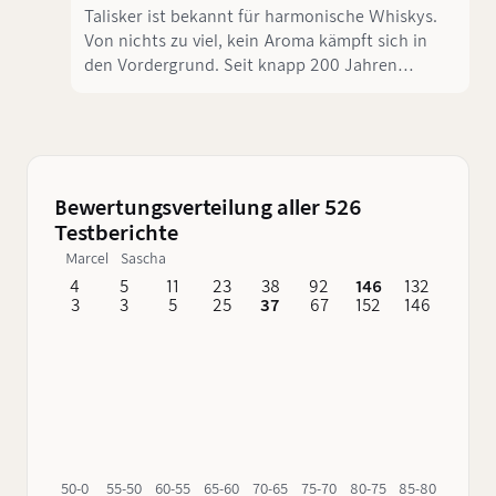
Talisker ist bekannt für harmonische Whiskys.
Von nichts zu viel, kein Aroma kämpft sich in
den Vordergrund. Seit knapp 200 Jahren
werden auf der Isle of Skye an der Westküste
Schottlands diese charaktervollen Whiskys
gebrannt."Made by the Sea" lautet das Motto,
unter dem Talisker gebrannt und vertrieben
wird. Die gesamte Marketing-Strategie baut auf
Bewertungsverteilung aller 526
diesem Grundsatz auf. Das passt wunderbar,
Testberichte
denn auch beim Blind-Tasting lassen sich die
Marcel
Sascha
maritimen Noten direkt zuordnen. Dabei ist es
egal, ob wir den Talisker 8, Talisker 10 oder
4
5
11
23
38
92
146
132
62
3
3
5
25
37
67
152
146
76
Talisker 18 im Glas haben. Talisker hat immer
eine besondere Signatur, einen echten
Charakter - Raue See im Glas. Der 18 Jährige
führt diese Signatur zu einer perfekt
ausbalancierten Komposition.
50-0
55-50
60-55
65-60
70-65
75-70
80-75
85-80
90-85