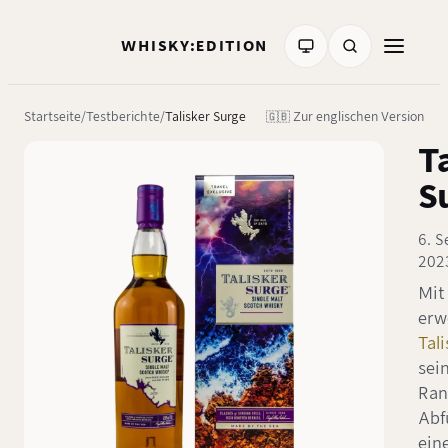
WHISKY:EDITION
Startseite
Testberichte
Talisker Surge
🇬🇧 Zur englischen Version
T
S
6. 
202
Mit
erw
Tali
sei
Ran
Abf
ein