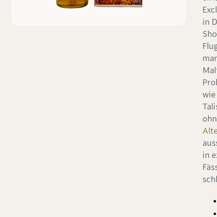
Exc
in 
Sho
Flu
man
Mal
Pro
wie
Tali
ohn
Alt
aus
in 
Fäss
sch