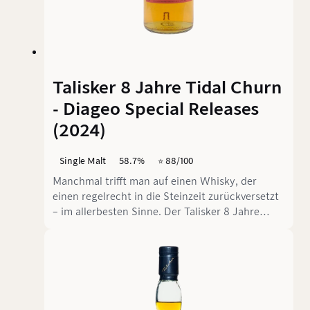
Talisker 8 Jahre Tidal Churn
- Diageo Special Releases
(2024)
Single Malt
58.7%
⭐️ 88/100
Manchmal trifft man auf einen Whisky, der
einen regelrecht in die Steinzeit zurückversetzt
– im allerbesten Sinne. Der Talisker 8 Jahre
Tidal Churn aus den Diageo Special Releases
2024 ist genau so ein Kandidat. Er lädt zu einer
geologischen Expedition ein, bei der jeder
Schluck wie ein aufgeschlagenes
Geschichtsbuch schmeckt. Der Name "Tidal
Churn" ist dabei Programm. Tidal Churn