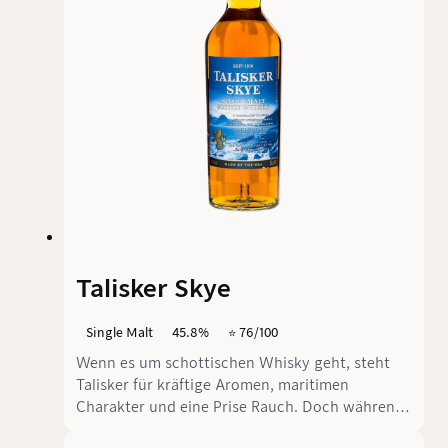
beschreibt das wilde Aufwühlen des Meeres
durch die Gezeiten – genau das, was dieser
Whisky im Glas und später im Gaumen
vollbringt.
Talisker Skye
Single Malt
45.8%
⭐️ 76/100
Wenn es um schottischen Whisky geht, steht
Talisker für kräftige Aromen, maritimen
Charakter und eine Prise Rauch. Doch während
der bekannte Talisker 10 Jahre als Klassiker gilt,