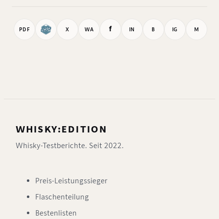
f
PDF
X
WA
IN
B
IG
M
WHISKY:EDITION
Whisky-Testberichte. Seit 2022.
Preis-Leistungssieger
Flaschenteilung
Bestenlisten