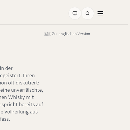
🇬🇧 Zur englischen Version
in der
geistert. Ihren
on oft diskutiert:
eine unverfälschte,
chen Whisky mit
rspricht bereits auf
te Vollreifung aus
fass.