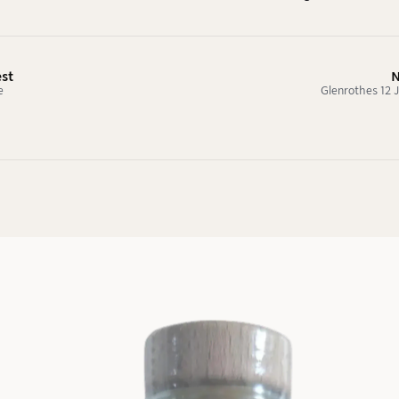
est
N
e
Glenrothes 12 J