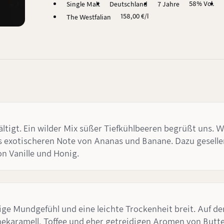
58% Vol.
Single Malt
Deutschland
7 Jahre
158,00 €/l
The Westfalian
ältigt. Ein wilder Mix süßer Tiefkühlbeeren begrüßt uns.
s exotischeren Note von Ananas und Banane. Dazu geselle
n Vanille und Honig.
ge Mundgefühl und eine leichte Trockenheit breit. Auf der
hnekaramell, Toffee und eher getreidigen Aromen von But