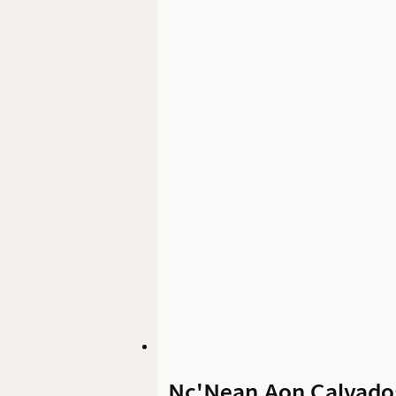
Nc'Nean Aon Calvado