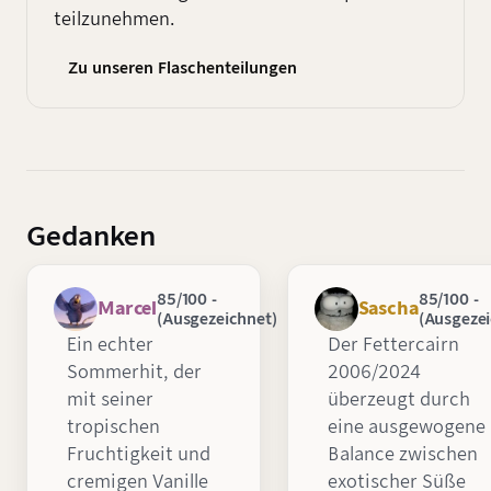
teilzunehmen.
Zu unseren Flaschenteilungen
Gedanken
85/100 -
85/100 -
Marcel
Sascha
(Ausgezeichnet)
(Ausgezei
Ein echter
Der Fettercairn
Sommerhit, der
2006/2024
mit seiner
überzeugt durch
tropischen
eine ausgewogene
Fruchtigkeit und
Balance zwischen
cremigen Vanille
exotischer Süße