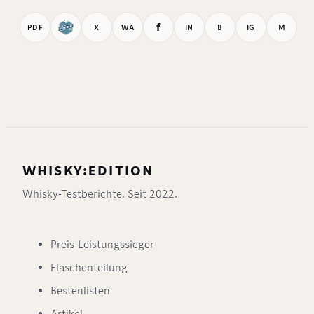
f
PDF
X
WA
IN
B
IG
M
WHISKY:EDITION
Whisky-Testberichte. Seit 2022.
Preis-Leistungssieger
Flaschenteilung
Bestenlisten