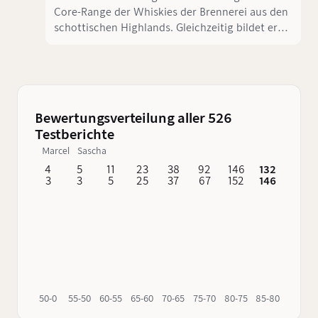
Core-Range der Whiskies der Brennerei aus den
schottischen Highlands. Gleichzeitig bildet er
auch die Basis für weitere Core-Range-
Abfüllungen, die jeweils ein 12-monatiges Finish
in einer anderen Fassart, als dem Bourbon-Cask
erhält.
Bewertungsverteilung aller 526
Testberichte
Marcel
Sascha
4
5
11
23
38
92
146
132
62
3
3
5
25
37
67
152
146
76
50-0
55-50
60-55
65-60
70-65
75-70
80-75
85-80
90-85