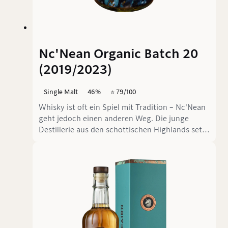
Nc'Nean Organic Batch 20
(2019/2023)
Single Malt
46%
⭐️ 79/100
Whisky ist oft ein Spiel mit Tradition – Nc'Nean
geht jedoch einen anderen Weg. Die junge
Destillerie aus den schottischen Highlands setzt
auf Nachhaltigkeit, Bio-Zutaten und eine
moderne Herangehensweise an die Whisky-
Herstellung. Ihr Nc'Nean Organic Batch 20,
abgefüllt 2023, steht exemplarisch für diesen
Ansatz. Ohne Altersangabe, mit 46 % ABV und
einer spannenden Fasskombination aus Ex-
Bourbon-, Sherry- und Red-Wine-Casks, weckt
er Neugier.