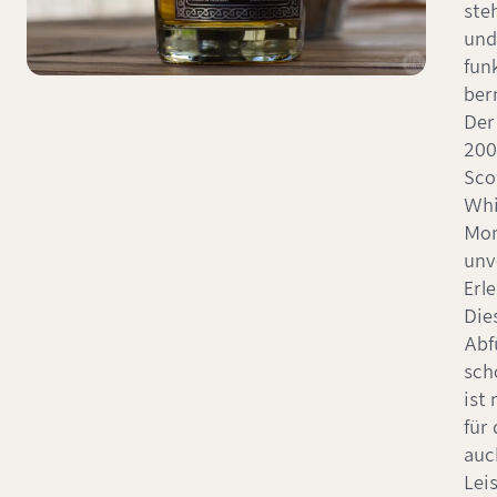
ste
und
fun
ber
Der
200
Sco
Whi
Mom
unv
Erl
Die
Abf
sch
ist
für
auc
Lei