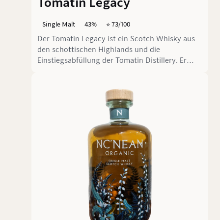
Tomatin Legacy
Single Malt
43%
⭐️ 73/100
Der Tomatin Legacy ist ein Scotch Whisky aus
den schottischen Highlands und die
Einstiegsabfüllung der Tomatin Distillery. Er
erzählt die Geschichte der Brennerei, die einst
eine abgelegene Gegend belebte und eine
florierende Gemeinde entstehen ließ. Aber was
steckt in der Flasche?