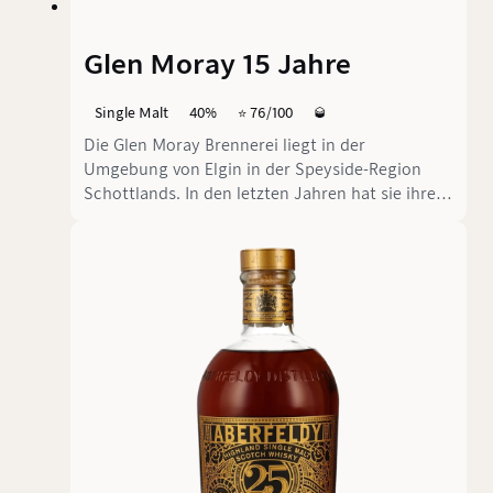
Glen Moray 15 Jahre
Single Malt
40%
⭐️ 76/100
🥃
Die Glen Moray Brennerei liegt in der
Umgebung von Elgin in der Speyside-Region
Schottlands. In den letzten Jahren hat sie ihre
Produktionskapazitäten kontinuierlich
erweitert. Heute bietet Glen Moray unter
eigenem Namen eine beeindruckende Vielfalt an
Abfüllungen mit verschiedenen Altersangaben
und Cask Finishes zu äußerst
wettbewerbsfähigen Preisen an. In dieser
Rezension tauchen wir in die Welt der 15-
jährigen Abfüllung aus der Elgin Heritage
Collection ein.