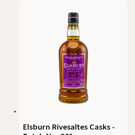
Einzelfassabfüllungen der taiwanischen
Brennerei. Gereift in Oloroso-, Pedro-Ximénez-
und Moscatel-Sherryfässern, setzt dieser Single
Malt klar auf ein reiches, sherrybetontes Profil.
Auch die Gestaltung verweist auf seine
Herkunft: Die silbernen Linien unter dem Korken
stehen für die Gebirgszüge rund um die
Destillerie, während das verwendete, durch
Vulkangestein gefilterte Wasser den
Hintergrund dieser Abfüllung prägt.
Elsburn Rivesaltes Casks -