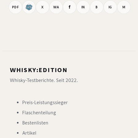
f
PDF
X
WA
IN
B
IG
M
WHISKY:EDITION
Whisky-Testberichte. Seit 2022.
Preis-Leistungssieger
Flaschenteilung
Bestenlisten
Artikel