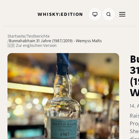
WHISKY:EDITION
Startseite
Testberichte
Bunnahabhain 31 Jahre (1987/2019) - Wemyss Malts
🇬🇧 Zur englischen Version
B
3
(
W
14. 
Rai
Pro
She