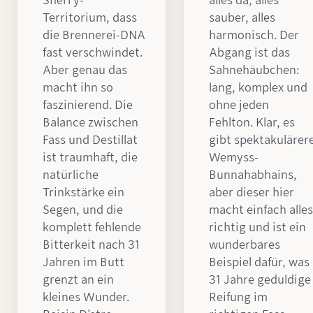
Sherry-
alles da, alles
Territorium, dass
sauber, alles
die Brennerei-DNA
harmonisch. Der
fast verschwindet.
Abgang ist das
Aber genau das
Sahnehäubchen:
macht ihn so
lang, komplex und
faszinierend. Die
ohne jeden
Balance zwischen
Fehlton. Klar, es
Fass und Destillat
gibt spektakulärer
ist traumhaft, die
Wemyss-
natürliche
Bunnahabhains,
Trinkstärke ein
aber dieser hier
Segen, und die
macht einfach alles
komplett fehlende
richtig und ist ein
Bitterkeit nach 31
wunderbares
Jahren im Butt
Beispiel dafür, was
grenzt an ein
31 Jahre geduldige
kleines Wunder.
Reifung im