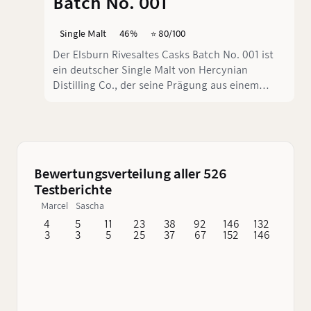
Batch No. 001
Single Malt
46%
⭐️ 80/100
Der Elsburn Rivesaltes Casks Batch No. 001 ist
ein deutscher Single Malt von Hercynian
Distilling Co., der seine Prägung aus einem
Süßwein-Kontext bezieht, der in Rivesaltes in
L’Occitanie beheimatet ist. Im Glas zeigt er sich
üppig, süß-fruchtig und erstaunlich zugänglich
– also genau die Art von Abfüllung, die ohne
großes Theater einfach funktioniert.
Bewertungsverteilung aller 526
Testberichte
Marcel
Sascha
4
5
11
23
38
92
146
132
62
3
3
5
25
37
67
152
146
76