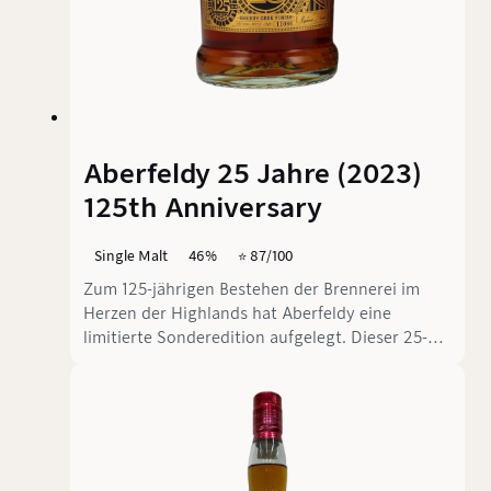
Aberfeldy 25 Jahre (2023)
125th Anniversary
Single Malt
46%
⭐️ 87/100
Zum 125-jährigen Bestehen der Brennerei im
Herzen der Highlands hat Aberfeldy eine
limitierte Sonderedition aufgelegt. Dieser 25-
jährige Single Malt reifte zunächst über zwei
Jahrzehnte in Refill Hogsheads und Refill Butts,
bevor er ein über einjähriges Finish in First-Fill
Oloroso Sherry Fässern erhielt. Abgefüllt ohne
Kältefiltration und ohne Farbstoff bei 46% – ein
würdiges Jubiläumsgeschenk.