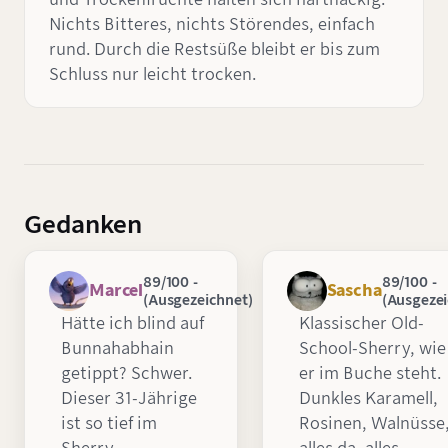
Nichts Bitteres, nichts Störendes, einfach
rund. Durch die Restsüße bleibt er bis zum
Schluss nur leicht trocken.
Gedanken
89/100 -
89/100 -
Marcel
Sascha
(Ausgezeichnet)
(Ausgezei
Hätte ich blind auf
Klassischer Old-
Bunnahabhain
School-Sherry, wie
getippt? Schwer.
er im Buche steht.
Dieser 31-Jährige
Dunkles Karamell,
ist so tief im
Rosinen, Walnüsse