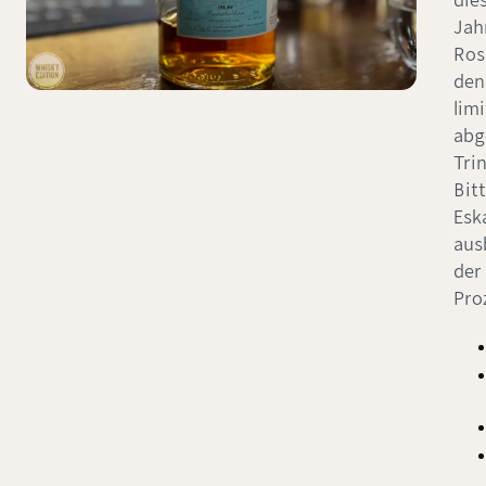
die
Jah
Ros
den
lim
abg
Tri
Bitt
Esk
aus
der
Pro