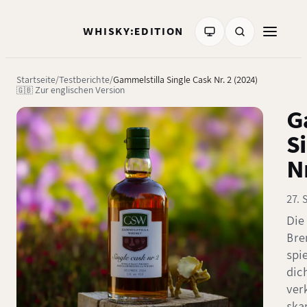
WHISKY:EDITION
Startseite
Testberichte
Gammelstilla Single Cask Nr. 2 (2024)
🇬🇧 Zur englischen Version
G
S
Nr
27.
Die
Bre
spi
dic
ver
ska