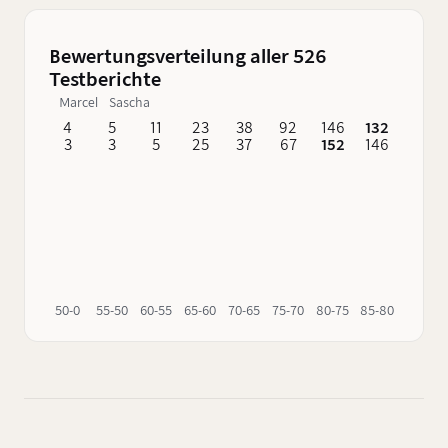
Kategorie. Was diesen nur 11 Jahre alten Single
Malt so besonders macht und warum er
Bewertungsverteilung aller 526
problemlos für einen deutlich älteren Whisky
Testberichte
gehalten werden könnte liest du jetzt.
Marcel
Sascha
4
5
11
23
38
92
146
132
62
3
3
5
25
37
67
152
146
76
50-0
55-50
60-55
65-60
70-65
75-70
80-75
85-80
90-85