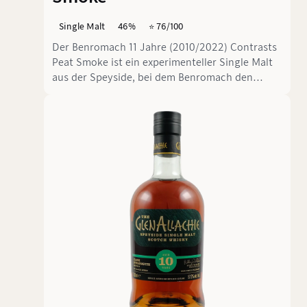
Single Malt
46%
⭐️ 76/100
Der Benromach 11 Jahre (2010/2022) Contrasts
Peat Smoke ist ein experimenteller Single Malt
aus der Speyside, bei dem Benromach den
Einsatz getorfter Gerste hörbar aufdreht. Gereift
wurde er ausschließlich in First-Fill-
Bourbonfässern; dazu kommen 57 ppm und ein
Vintage-Design, das sich auf das einst
handbemalte Schild über dem Ofen sowie die
roten Tore der Brennerei bezieht. Klingt nach
großem Auftritt, stolpert im Glas aber lieber
charmant über die eigenen Schnürsenkel.