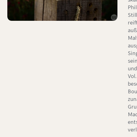
Phi
Stil
reif
auß
Malt
aus
Sin
sei
und
Vol.
bes
Bou
zun
Gru
Mad
ent
verl