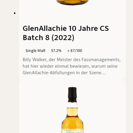
GlenAllachie 10 Jahre CS
Batch 8 (2022)
Single Malt
57.2%
⭐️ 87/100
Billy Walker, der Meister des Fassmanagements,
hat hier wieder einmal bewiesen, warum seine
GlenAllachie-Abfüllungen in der Szene
regelrecht gehypet werden. Mit stolzen 57,2
Prozent Alkoholgehalt und einer Reifung in PX-
und Oloroso-Puncheons sowie Rioja- und Virgin
Oak-Fässern tritt dieser Speysider an, um uns zu
zeigen, was eine echte Sherry-Bombe sein kann.