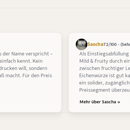
Sascha
72/100 - (Seh
as der Name verspricht –
Als Einstiegsabfüllung
einfach kennt. Kein
Mild & Fruity durch e
drucken will, sondern
zwischen fruchtiger L
paß macht. Für den Preis
Eichenwürze ist gut ka
ein solider, zugänglich
Preissegment überzeu
Mehr über Sascha →