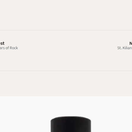
est
N
ears of Rock
St. Kilia