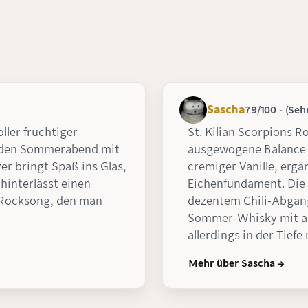
Sascha
79/100 - (Seh
ller fruchtiger
St. Kilian Scorpions R
m den Sommerabend mit
ausgewogene Balance 
er bringt Spaß ins Glas,
cremiger Vanille, ergä
hinterlässt einen
Eichenfundament. Die 
r Rocksong, den man
dezentem Chili-Abgang
Sommer-Whisky mit an
allerdings in der Tiefe
Mehr über Sascha →