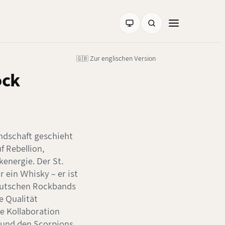
🇬🇧 Zur englischen Version
ock
ndschaft geschieht
f Rebellion,
energie. Der St.
r ein Whisky – er ist
eutschen Rockbands
ie Qualität
e Kollaboration
 und den Scorpions