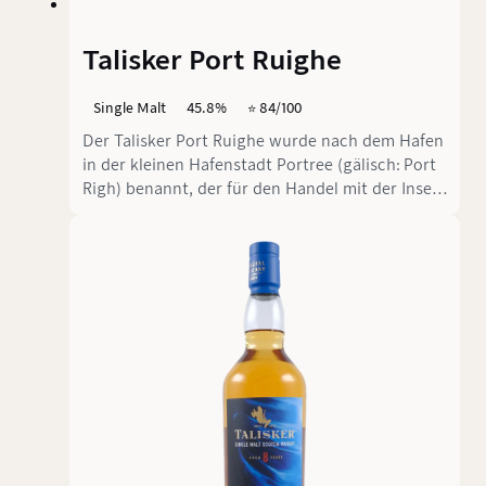
Talisker Port Ruighe
Single Malt
45.8%
⭐️ 84/100
Der Talisker Port Ruighe wurde nach dem Hafen
in der kleinen Hafenstadt Portree (gälisch: Port
Righ) benannt, der für den Handel mit der Insel
von hoher Bedeutung war.Traditionell lässt die
Brennerei Talisker Whisky in Portweinfässern
reifen, die seit dem 19. Jahrhundert aus
Portugal über den "Hafen des Königs"
importiert wurden. Auch Portwein wurde über
diesen Hafen gehandelt. Der Talisker Port
Ruighe soll ein Stück Vergangenheit
zurückbringen.