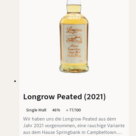
Churn" ist dabei Programm. Tidal Churn
beschreibt das wilde Aufwühlen des Meeres
durch die Gezeiten – genau das, was dieser
Whisky im Glas und später im Gaumen
vollbringt.
Longrow Peated (2021)
Single Malt
46%
⭐️ 77/100
Wir haben uns die Longrow Peated aus dem
Jahr 2021 vorgenommen, eine rauchige Variante
aus dem Hause Springbank in Campbeltown.