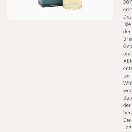
201
erst
Dest
Isle
der
Bren
Geb
una
Abf
ent
torf
Whi
wer
Bat
der
her
Die
Leg