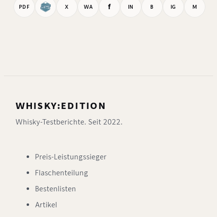
f
PDF
X
WA
IN
B
IG
M
WHISKY:EDITION
Whisky-Testberichte. Seit 2022.
Preis-Leistungssieger
Flaschenteilung
Bestenlisten
Artikel