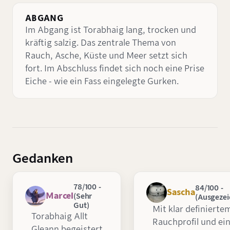
ABGANG
Im Abgang ist Torabhaig lang, trocken und
kräftig salzig. Das zentrale Thema von
Rauch, Asche, Küste und Meer setzt sich
fort. Im Abschluss findet sich noch eine Prise
Eiche - wie ein Fass eingelegte Gurken.
Gedanken
78/100 -
84/100 -
Sascha
Marcel
(Sehr
(Ausgezei
Gut)
Mit klar definierte
Torabhaig Allt
Rauchprofil und ei
Gleann begeistert