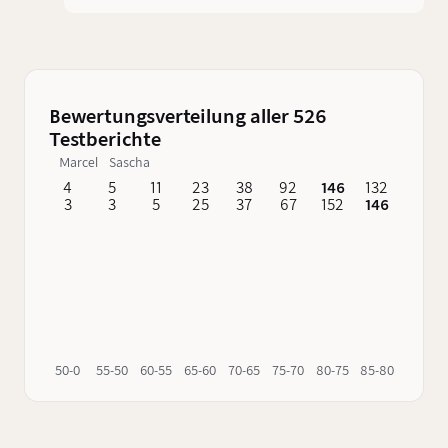
Diese Abfüllung verspricht eine robuste und
charaktervolle Erfahrung.
Bewertungsverteilung aller 526
Testberichte
Marcel
Sascha
4
5
11
23
38
92
146
132
62
3
3
5
25
37
67
152
146
76
50-0
55-50
60-55
65-60
70-65
75-70
80-75
85-80
90-85