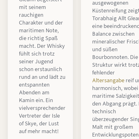
ausgewogenen
mit seinem
Küstenreifung zeig
rauchigen
Torabhaig Allt Gle
Charakter und der
eine beeindrucken
maritimen Note,
Balance zwischen
die richtig Spaß
mineralischer Fris
macht. Der Whisky
und süßen
fühlt sich trotz
Bourbonnoten. Die
seiner Jugend
Struktur wirkt trot
schon erstaunlich
fehlender
rund an und lädt zu
Altersangabe
reif 
entspannten
harmonisch, wobei
Abenden am
maritime Salzigkei
Kamin ein. Ein
den Abgang prägt. 
vielversprechender
technisch
Vertreter der Isle
überzeugender Sin
of Skye, der Lust
Malt mit großem
auf mehr macht!
Entwicklungspotenz