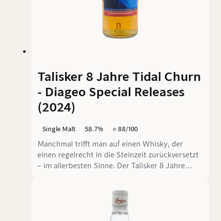
Talisker 8 Jahre Tidal Churn
- Diageo Special Releases
(2024)
Single Malt
58.7%
⭐️ 88/100
Manchmal trifft man auf einen Whisky, der
einen regelrecht in die Steinzeit zurückversetzt
– im allerbesten Sinne. Der Talisker 8 Jahre
Tidal Churn aus den Diageo Special Releases
2024 ist genau so ein Kandidat. Er lädt zu einer
geologischen Expedition ein, bei der jeder
Schluck wie ein aufgeschlagenes
Geschichtsbuch schmeckt. Der Name "Tidal