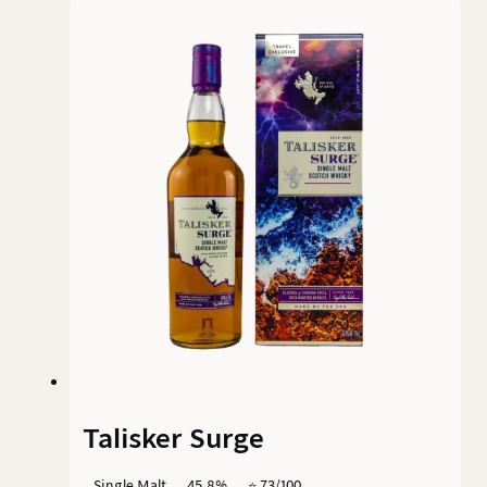
Talisker Surge
Single Malt
45.8%
⭐️ 73/100