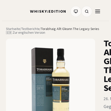
WHISKY:EDITION
Startseite
Testberichte
Torabhaig Allt Gleann The Legacy Series
🇬🇧 Zur englischen Version
T
Al
G
T
L
S
26.
Geg