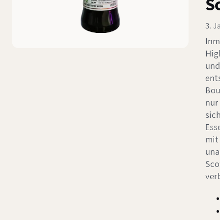
S
3. J
Inm
Hig
und
ent
Boui
nur
sic
Ess
mit
una
Sco
ver