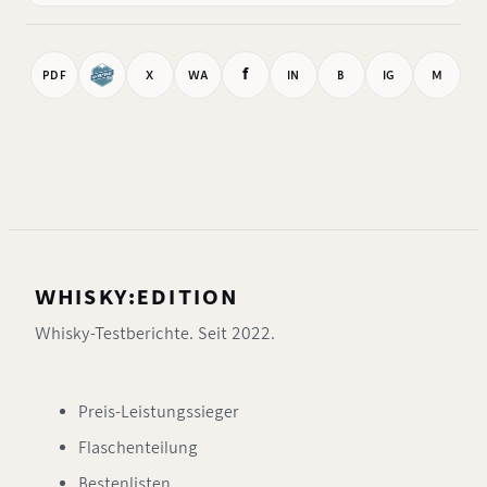
f
PDF
X
WA
IN
B
IG
M
WHISKY:EDITION
Whisky-Testberichte. Seit 2022.
Preis-Leistungssieger
Flaschenteilung
Bestenlisten