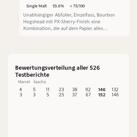
Single Malt
55.6%
⭐️ 75/100
Unabhängiger Abfüller, Einzelfass, Bourbon
Hogshead mit PX-Sherry-Finish: eine
Kombination, die auf dem Papier alles
verspricht. In der Nase hält sie es auch, im Glas
verliert sich die Frucht dann aber zwischen
Holz, Würze und Bitterkeit. Ein Dalmore abseits
der Hausmarke, der mehr polarisiert als er
liefert.
Bewertungsverteilung aller 526
Testberichte
Marcel
Sascha
4
5
11
23
38
92
146
132
62
3
3
5
25
37
67
152
146
76