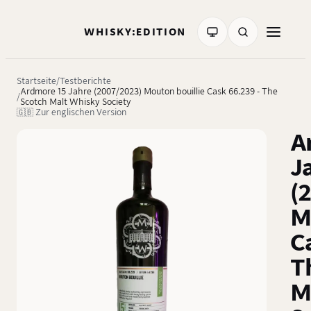
WHISKY:EDITION
Startseite
Testberichte
Ardmore 15 Jahre (2007/2023) Mouton bouillie Cask 66.239 - The
Scotch Malt Whisky Society
🇬🇧 Zur englischen Version
A
J
(
M
C
T
M