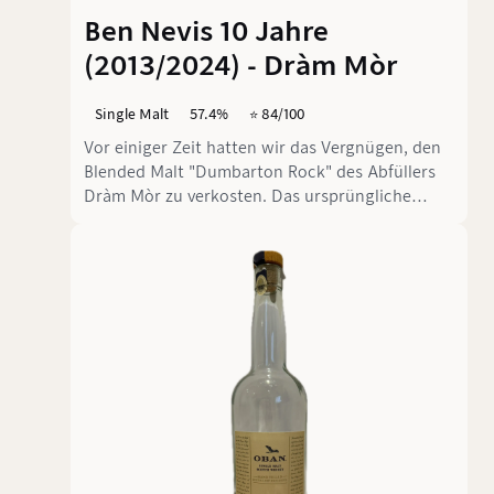
Ben Nevis 10 Jahre
(2013/2024) - Dràm Mòr
Single Malt
57.4%
⭐️ 84/100
Vor einiger Zeit hatten wir das Vergnügen, den
Blended Malt "Dumbarton Rock" des Abfüllers
Dràm Mòr zu verkosten. Das ursprüngliche
Kerngeschäft des Unternehmens konzentriert
sich auf die Abfüllung einzelner Single Malt-
Fässer. So präsentieren sie vierteljährlich eine
saisonabhängige Auswahl besonderer
Abfüllungen – natürlich ungefärbt und
ungefiltert. Heute haben wir den Genuss eines
10 Jahre alten Ben Nevis aus der
Sommerkollektion 2023 im Glas, der ein Finish
von unbekannter Dauer in Palo Cortado Sherry
Hogsheads erhielt.