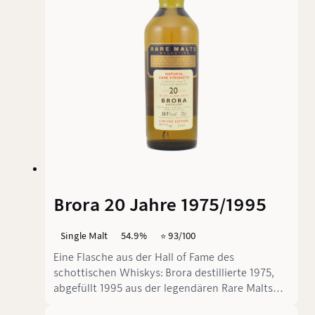
sich an dort selbst eine Flasche in Fassstärke
abzufüllen. Die Frage ist: Lohnt sich das
eigentlich? Wir schauen uns den Oban Hand
Filled Distillery Exclusive 11 Jahre Batch 1
genauer an.
Brora 20 Jahre 1975/1995
Single Malt
54.9%
⭐️ 93/100
Eine Flasche aus der Hall of Fame des
schottischen Whiskys: Brora destillierte 1975,
abgefüllt 1995 aus der legendären Rare Malts
Selection von United Distillers. 20 Jahre