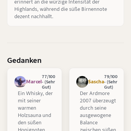
erinnert an die würzige Intensität der
Highlands, während die süße Birnennote
dezent nachhallt.
Gedanken
77/100
79/100
Marcel
Sascha
- (Sehr
- (Sehr
Gut)
Gut)
Ein Whisky, der
Der Ardmore
mit seiner
2007 überzeugt
warmen
durch seine
Holzsauna und
ausgewogene
den süßen
Balance
Honignoten
zwischen süßen