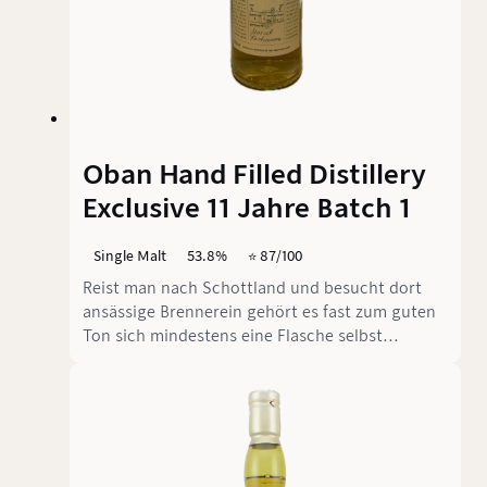
Oban Hand Filled Distillery
Exclusive 11 Jahre Batch 1
Single Malt
53.8%
⭐️ 87/100
Reist man nach Schottland und besucht dort
ansässige Brennerein gehört es fast zum guten
Ton sich mindestens eine Flasche selbst
abzufüllen. Dies wird in den meistens vor Ort
angeboten. Beim letzten Schottland-Trip wurde,
neben anderen, auch die Oban-Brennerei
besichtigt. Da Oban nicht die Breite Range an
Core-Abfüllungen hat und auch selten von
unabhängigen Abfüllern gewählt wird, bot es