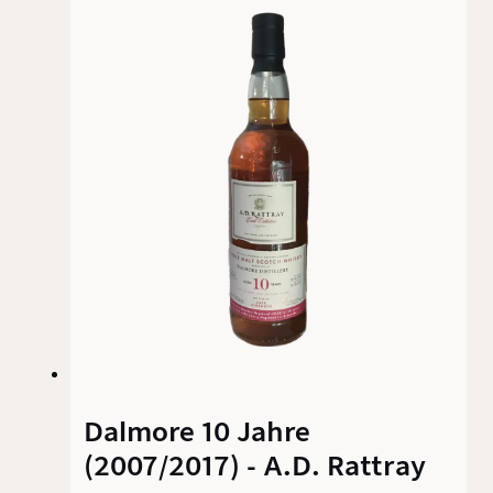
Reifung, satte 54,9 % Vol., natürliche Stärke.
Brora schloss 1983 für vier Jahrzehnte – jede
verbliebene Flasche ist heute ein Stück Whisky-
Geschichte und entsprechend gepreist.
Dalmore 10 Jahre
(2007/2017) - A.D. Rattray