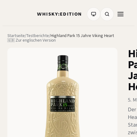
WHISKY:EDITION
Startseite
Testberichte
Highland Park 15 Jahre Viking Heart
🇬🇧 Zur englischen Version
H
P
J
H
5. M
Der
Hear
Sta
zwi