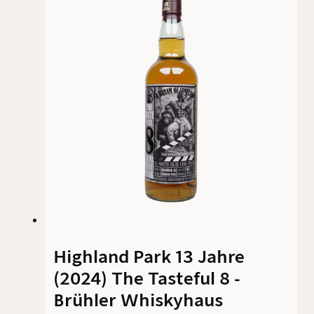
Releases einen Namen gemacht. Der 2023er 10-
Jahres-Whisky ist mehr als ein
Jubiläumsstatement – er ist eine Art
Standortbestimmung: Was kann Wolfburn,
wenn man ihm Zeit gibt – und Ruhe?
Highland Park 13 Jahre
(2024) The Tasteful 8 -
Brühler Whiskyhaus