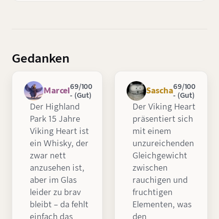
Gedanken
69/100
69/100
Marcel
Sascha
- (Gut)
- (Gut)
Der Highland
Der Viking Heart
Park 15 Jahre
präsentiert sich
Viking Heart ist
mit einem
ein Whisky, der
unzureichenden
zwar nett
Gleichgewicht
anzusehen ist,
zwischen
aber im Glas
rauchigen und
leider zu brav
fruchtigen
bleibt – da fehlt
Elementen, was
einfach das
den