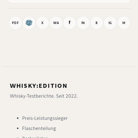
f
PDF
X
WA
IN
B
IG
M
WHISKY:EDITION
Whisky-Testberichte. Seit 2022.
Preis-Leistungssieger
Flaschenteilung