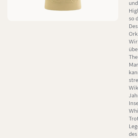
und
Hig
so 
Des
Ork
Wir 
übe
The
Mar
kan
str
Wik
Jah
Inse
Whi
Tro
Leg
des