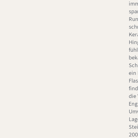
imm
spa
Run
sch
Ker
Hin
fühl
bek
Sch
ein 
Fla
fin
die
Eng
Umw
Lag
Ste
200